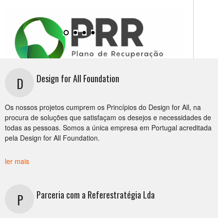
Design for All Foundation
D
Candidaturas Acessibilidades 360º - Edifícios
Os nossos projetos cumprem os Princípios do Design for All, na
Públicos
procura de soluções que satisfaçam os desejos e necessidades de
todas as pessoas. Somos a única empresa em Portugal acreditada
Os PIEP visam a promoção da acessibilidade para
pela Design for All Foundation.
pessoas com mobilidade condicionada no acesso e
utilização dos edifícios públicos e a serviços
ler mais
públicos, mediante aplicação das Normas Técnicas
de Acessibilidade (NTA). Candidaturas até 28 de
Parceria com a Referestratégia Lda
fevereiro de 20
P