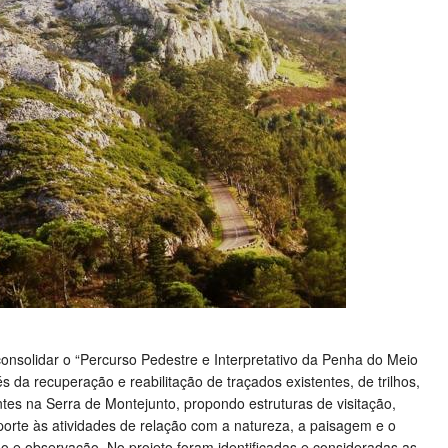
 consolidar o “Percurso Pedestre e Interpretativo da Penha do Meio
s da recuperação e reabilitação de traçados existentes, de trilhos,
tes na Serra de Montejunto, propondo estruturas de visitação,
rte às atividades de relação com a natureza, a paisagem e o
ção e observação. No projeto foram identificadas e consideradas as