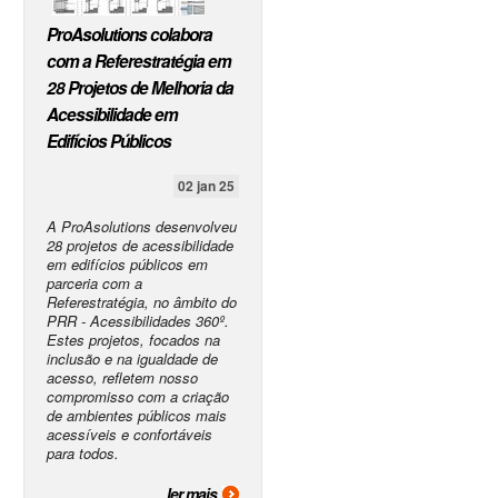
ProAsolutions colabora
com a Referestratégia em
28 Projetos de Melhoria da
Acessibilidade em
Edifícios Públicos
02 jan 25
A ProAsolutions desenvolveu
28 projetos de acessibilidade
em edifícios públicos em
parceria com a
Referestratégia, no âmbito do
PRR - Acessibilidades 360º.
Estes projetos, focados na
inclusão e na igualdade de
acesso, refletem nosso
compromisso com a criação
de ambientes públicos mais
acessíveis e confortáveis
para todos.
ler mais