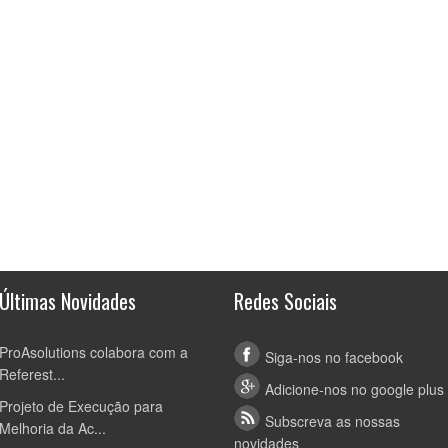
Últimas Novidades
Redes Sociais
ProAsolutions colabora com a
Siga-nos no facebook
Referest...
Adicione-nos no google plus
Projeto de Execução para
Subscreva as nossas
Melhoria da Ac...
novidades